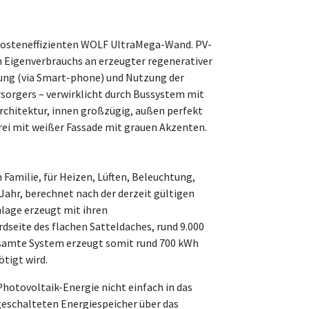
 kosteneffizienten WOLF UltraMega-Wand. PV-
n Eigenverbrauchs an erzeugter regenerativer
ng (via Smart-phone) und Nutzung der
orgers – verwirklicht durch Bussystem mit
hitektur, innen großzügig, außen perfekt
rei mit weißer Fassade mit grauen Akzenten.
Familie, für Heizen, Lüften, Beleuchtung,
ahr, berechnet nach der derzeit gültigen
nlage erzeugt mit ihren
seite des flachen Satteldaches, rund 9.000
esamte System erzeugt somit rund 700 kWh
tigt wird.
Photovoltaik-Energie nicht einfach in das
eschalteten Energiespeicher über das