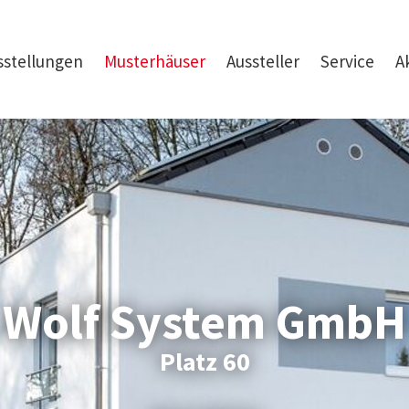
sstellungen
Musterhäuser
Aussteller
Service
A
Wolf System GmbH
Platz 60