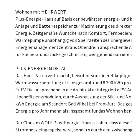
Wohnen mit MEHRWERT
Plus-Energie-Haus auf Basis der bewährten energie- und
Anlage und Batteriespeicher zur Maximierung des direkte
Energie. Zeitgemäße Wünsche nach Komfort, Fernbedienu
Wärmepumpe unabhängig von Sperrzeiten des Energievers
Energiemanagementzentrale. Obendrein ansprechende Arc
für kleine Grundstücke geschnitten, weitgehend barrieref
PLUS-ENERGIE IM DETAIL
Das Haus Patria verbraucht, bewohnt von einer 4-köpfigen 
Warmwasserbereitung etc. insgesamt rund 8.300 kWh pro J
EnEV. Die ansprechend in die Architektur integrierte PV-A
Hocheffizienzmodulen, durch Ausnutzung der Süd- und Nord
kWh Energie am Standort Bad Vilbel bei Frankfurt. Das g
Energie pro Jahr mehr, als insgesamt für das Wohnen benö
Der Clou am WOLF Plus-Energie-Haus ist aber, dass diese 
Stromnetz eingespeist wird, sondern durch den zwischeng