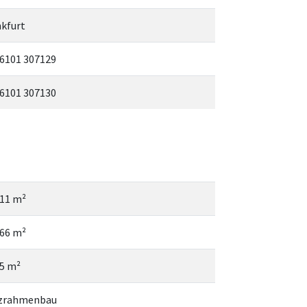
nkfurt
 6101 307129
 6101 307130
,11 m²
,66 m²
45 m²
zrahmenbau