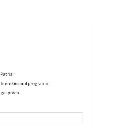
 Patria“
u Ihrem Gesamtprogramm.
sgespräch.