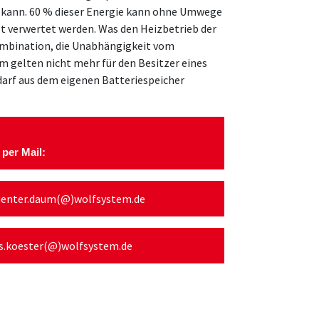
kann. 60 % dieser Energie kann ohne Umwege
zt verwertet werden. Was den Heizbetrieb der
ombination, die Unabhängigkeit vom
 gelten nicht mehr für den Besitzer eines
rf aus dem eigenen Batteriespeicher
 per Mail:
enter.daum(@)wolfsystem.de
rs.koester(@)wolfsystem.de