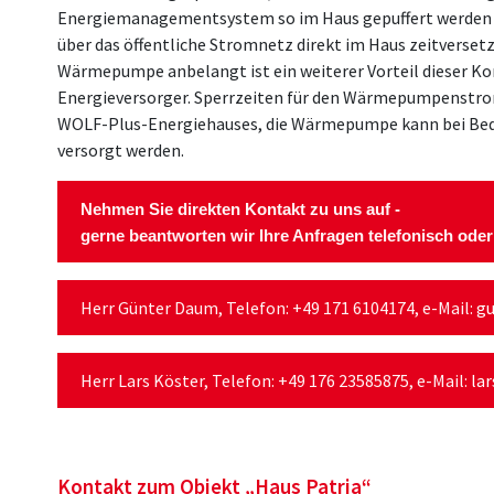
Energiemanagementsystem so im Haus gepuffert werden 
über das öffentliche Stromnetz direkt im Haus zeitverset
Wärmepumpe anbelangt ist ein weiterer Vorteil dieser K
Energieversorger. Sperrzeiten für den Wärmepumpenstrom
WOLF-Plus-Energiehauses, die Wärmepumpe kann bei Beda
versorgt werden.
Nehmen Sie direkten Kontakt zu uns auf -
gerne beantworten wir Ihre Anfragen telefonisch oder
Herr Günter Daum, Telefon: +49 171 6104174, e-Mail:
gu
Herr Lars Köster, Telefon: +49 176 23585875, e-Mail:
la
Kontakt zum Objekt „Haus Patria“