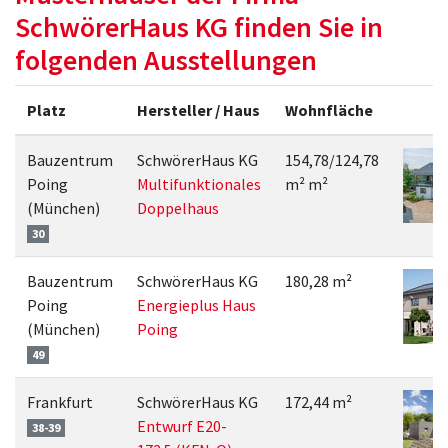
SchwörerHaus KG finden Sie in
folgenden Ausstellungen
Platz
Hersteller / Haus
Wohnfläche
Bauzentrum
SchwörerHaus KG
154,78/124,78
Poing
Multifunktionales
m² m²
(München)
Doppelhaus
30
Bauzentrum
SchwörerHaus KG
180,28 m²
Poing
Energieplus Haus
(München)
Poing
49
Frankfurt
SchwörerHaus KG
172,44 m²
Entwurf E20-
38-39