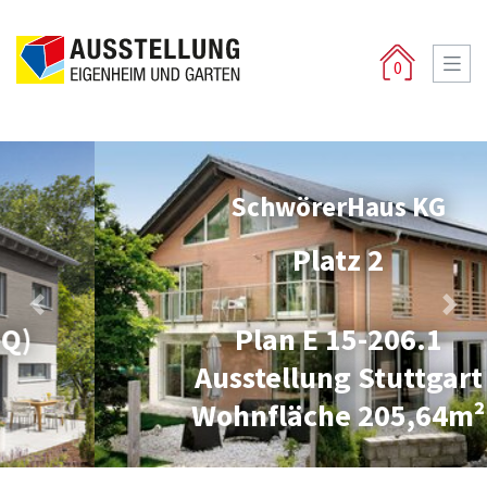
0
SchwörerHaus KG
Platz 2
Previous
Next
Plan E 15-206.1
Ausstellung Stuttgart
Wohnfläche 205,64m²