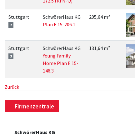
172.5 (KFN-Q)
Stuttgart
SchwörerHaus KG
205,64 m²
Plan E 15-206.1
2
Stuttgart
SchwörerHaus KG
131,64 m²
Young Family
3
Home Plan E 15-
146.3
Zurück
Firmenzentrale
SchwörerHaus KG