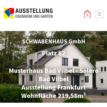
0
SCHWABENHAUS GmbH
Platz 62
Musterhaus Bad Vilbel - Solero
Bad Vilbel
Ausstellung Frankfurt
Wohnfläche 219,58m²