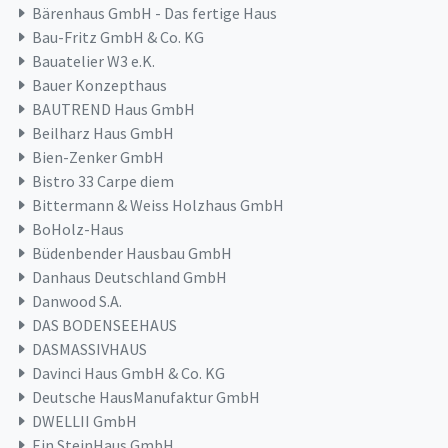
Bärenhaus GmbH - Das fertige Haus
Bau-Fritz GmbH & Co. KG
Bauatelier W3 e.K.
Bauer Konzepthaus
BAUTREND Haus GmbH
Beilharz Haus GmbH
Bien-Zenker GmbH
Bistro 33 Carpe diem
Bittermann & Weiss Holzhaus GmbH
BoHolz-Haus
Büdenbender Hausbau GmbH
Danhaus Deutschland GmbH
Danwood S.A.
DAS BODENSEEHAUS
DASMASSIVHAUS
Davinci Haus GmbH & Co. KG
Deutsche HausManufaktur GmbH
DWELLII GmbH
Ein SteinHaus GmbH